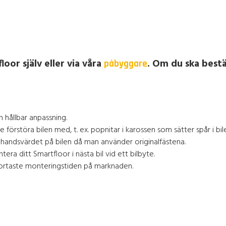
oor själv eller via våra
. Om du ska bestä
påbyggare
h hållbar anpassning.
rstöra bilen med, t. ex. popnitar i karossen som sätter spår i bil
ahandsvärdet på bilen då man använder originalfästena.
a ditt Smartfloor i nästa bil vid ett bilbyte.
 kortaste monteringstiden på marknaden.