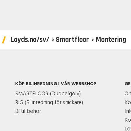
Loyds.no/sv/
› Smartfloor
› Montering
KÖP BILINREDNING I VÅR WEBBSHOP
GE
SMARTFLOOR (Dubbelgolv)
Om
RIG (Bilinredning för snickare)
Ko
Biltillbehör
In
Ko
Lo