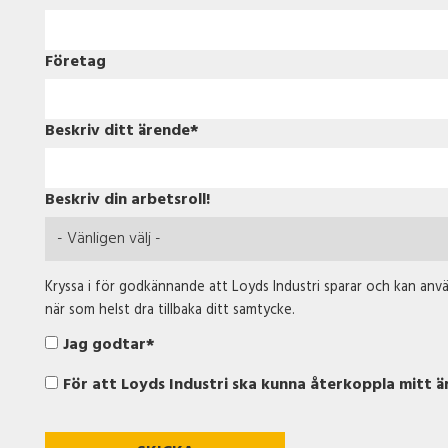
Företag
Beskriv ditt ärende
*
Beskriv din arbetsroll!
Kryssa i f
ör godkännande
att Loyds Industri sparar och kan anv
när som helst dra tillbaka ditt samtycke.
Jag godtar
*
För att Loyds Industri ska kunna återkoppla mitt ä