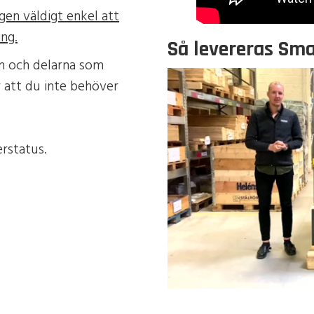
gen väldigt enkel att
ing.
Så levereras Sma
ken och delarna som
r att du inte behöver
erstatus.