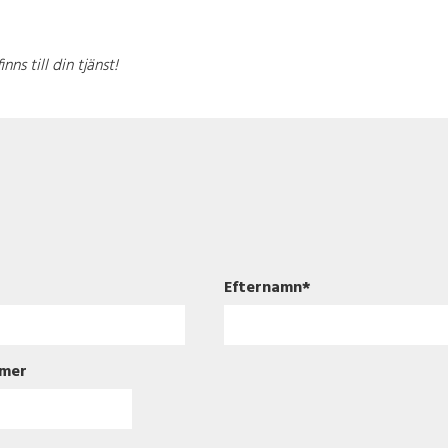
ns till din tjänst!
Efternamn
*
mer