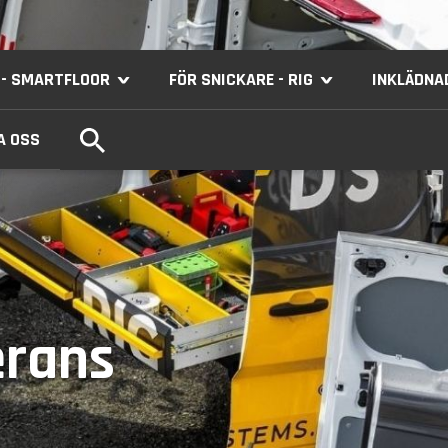
 - SMARTFLOOR
FÖR SNICKARE - RIG
INKLÄDNA
›
›
A OSS
erans